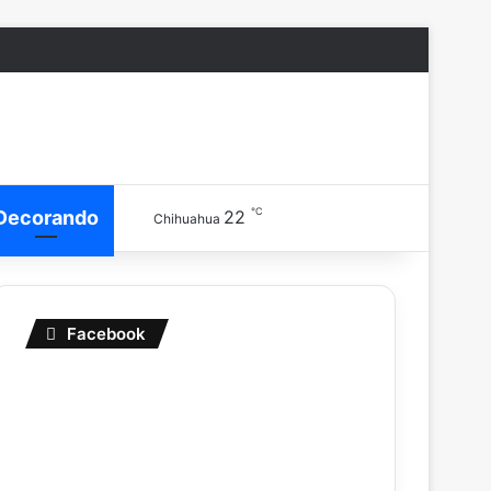
℃
Decorando
22
Chihuahua
Facebook