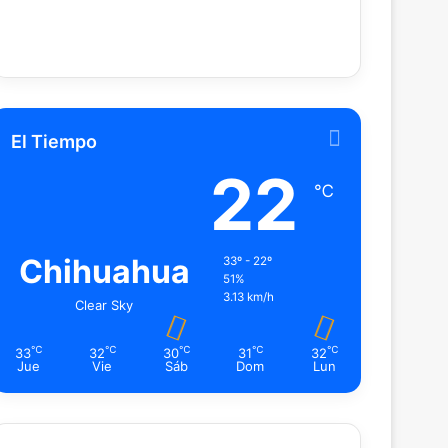
El Tiempo
22
℃
Chihuahua
33º - 22º
51%
3.13 km/h
Clear Sky
℃
℃
℃
℃
℃
33
32
30
31
32
Jue
Vie
Sáb
Dom
Lun