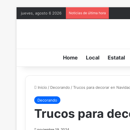
jueves, agosto 6 2026
Noticias de última hora
Home
Local
Estatal
Inicio
/
Decorando
/
Trucos para decorar en Navida
Decorando
Trucos para dec
noviembre 19, 2024