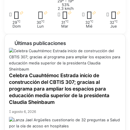
29º - 19º
U
i
53%
s
ó
2.3 km/h
o
n
s
d
℃
℃
℃
℃
℃
29
30
31
32
32
Dom
Lun
Mar
e
Mié
Jue
o
t
Últimas publicaciones
o
ñ
o
Celebra Cuauhtémoc Estrada inicio de
construcción del CBTIS 307; gracias al
programa para ampliar los espacios para
educación media superior de la presidenta
Claudia Sheinbaum
agosto 6, 2026