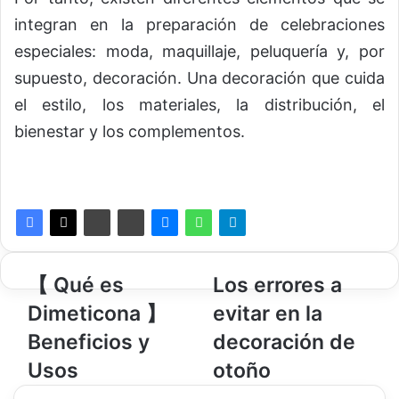
integran en la preparación de celebraciones
especiales: moda, maquillaje, peluquería y, por
supuesto, decoración. Una decoración que cuida
el estilo, los materiales, la distribución, el
bienestar y los complementos.
【
【 Qué es
L
Los errores a
Q
o
Dimeticona 】
evitar en la
u
s
é
e
Beneficios y
decoración de
e
r
Usos
otoño
s
r
D
o